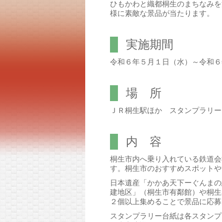
ひもかわと織都桐生のまちなみを
様に素敵な景品が当たります。
実施期間
令和６年５月１日（水）～令和６
場 所
ＪＲ桐生駅ほか スタンプラリー
内 容
桐生市内へ乗り入れている鉄道会
す。桐生市のおすすめスポットや
日本遺産「かかあ天下ーぐんまの
建地区」（桐生市有鄰館）や桐生
２個以上集めることで景品に応募
スタンプラリー台紙は各スタンプ