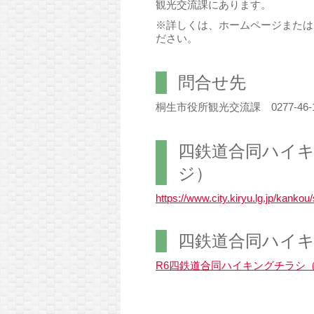
観光交流課にあります。
※詳しくは、ホームページまたは
ださい。
問合せ先
桐生市役所観光交流課 0277-46-1
四鉄道合同ハイ
ジ）
https://www.city.kiryu.lg.jp/kanko
四鉄道合同ハイ
R6四鉄道合同ハイキングチラシ