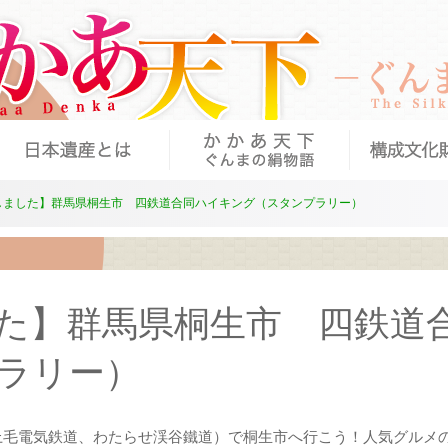
ストーリーを
- 富沢家住宅
- 中之条町
- 永井流養蚕
- 永井いと像
- 旧小幡組
- 甘楽町の
- 甘楽社小幡
- 白瀧神社
- 旧模範工
- 桐生市桐
- 後藤織物
- 織物参考館
- 桐生織物会
しました】群馬県桐生市 四鉄道合同ハイキング（スタンプラリー）
た】群馬県桐生市 四鉄道
ラリー）
上毛電気鉄道、わたらせ渓谷鐵道）で桐生市へ行こう！人気グルメ