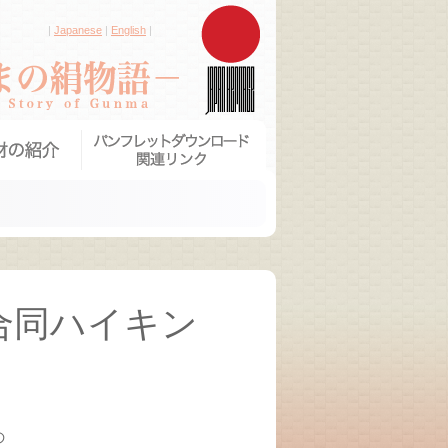
|
Japanese
|
English
|
構成する文化財
六合赤岩伝統的建造物群保存地区
伝習所実習棟
製糸レンガ造り倉庫
養蚕・製糸・織物資料
組由来碑
場桐生撚糸合資会社事務所棟
生新町伝統的建造物群保存地区
“紫”（ゆかり）
館旧館
合同ハイキン
の