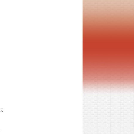
名
伝
は
所