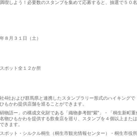
満喫しよう！必要数のスタンプを集めて応募すると、抽選で５０
年８月３１日（土）
スポット全１２か所
社4社および群馬県と連携したスタンプラリー形式のハイキングで
ひもかわ提供店舗を巡ることができます。
絹物語ー」の構成文化財である「織物参考館“紫”」・「桐生新町重
名物ひもかわを提供する飲食店を巡り、スタンプを４個以上また
できます。
スポット・シルクル桐生（桐生市観光情報センター）・桐生市役