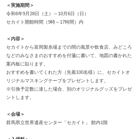
＜実施期間＞
を
令和6年9月28日（土）～10月6日（日）
す
セカイト開館時間（9時～17時間）内
る
資
料
＜内容＞
館
セカイトから富岡製糸場までの間の風景や飲食店、みどころ
の
などのみなさまのおすすめを付箋に書いて、地図の書かれた
サ
案内板に貼ります。
イ
おすすめを書いてくれた方（先着100名様）に、セカイトオ
ト
リジナルマスキングテープをプレゼントします。
で
※引換予定数に達した場合、別のオリジナルグッズをプレゼ
す
ントします。
。
＜会場＞
群馬県立世界遺産センター「セカイト」 館内1階