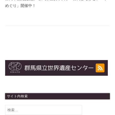
ナ
めぐり」開催中！
ビ
ゲ
ー
シ
ョ
ン
サイト内検索
検
索