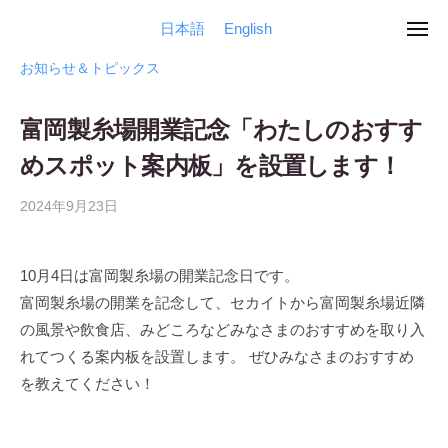
ュ
馬
コ
ー
日本語
English
県
メ
群
ン
世
ニ
立
ュ
テ
馬
界
お知らせ＆トピックス
ー
世
を
ン
県
界
変
ツ
立
富岡製糸場開業記念「わたしのおすす
遺
え
へ
世
産
めスポット案内板」を設置します！
る
ス
セ
界
生
ン
キ
2024年9月23日
b
遺
糸
タ
ッ
y
産
の
ー
管
プ
セ
力
10月4日は富岡製糸場の開業記念日です。
理
ン
研
検
富岡製糸場
の開業を
記念
して
、
セカイトから富岡製糸場
近隣
人
究
タ
索
の風景や飲食店、みどころなどみなさまのおすすめを取り入
所
は
ー
れてつくる案内板を設置します。 ぜひみなさまのおすすめ
セ
を教えてくださ
い
！
世
カ
検
界
イ
索
ト
遺