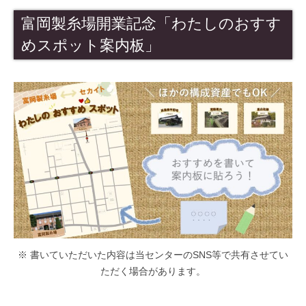
は
産
富岡製糸場開業記念「わたしのおすす
セ
富
めスポット案内板」
カ
岡
製
イ
糸
ト
場
と
絹
産
業
遺
産
群
の
情
※ 書いていただいた内容は当センターのSNS等で共有させてい
報
ただく場合があります。
発
信