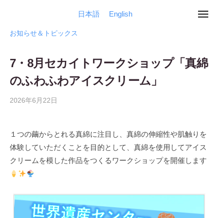
ュ
馬
コ
ー
日本語
English
県
メ
群
ン
世
ニ
立
ュ
テ
馬
界
お知らせ＆トピックス
ー
世
を
ン
県
界
変
ツ
立
7・8月セカイトワークショップ「真綿
遺
え
へ
世
産
のふわふわアイスクリーム」
る
ス
セ
界
生
ン
キ
2026年6月22日
b
遺
糸
タ
ッ
y
産
の
ー
管
プ
セ
力
１つの繭からとれる真綿に注目し、真綿の伸縮性や肌触りを
理
ン
研
検
体験していただくことを目的として、真綿を使用してアイス
人
究
タ
索
クリームを模した作品をつくるワークショップを開催します
所
は
ー
セ
世
カ
検
界
イ
索
ト
遺