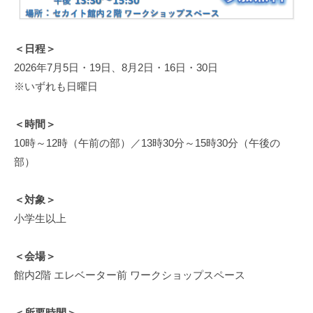
を
す
＜日程＞
る
2026年7月5日・19日、8月2日・16日・30日
資
料
※いずれも日曜日
館
の
＜時間＞
サ
10時～12時（午前の部）／13時30分～15時30分（午後の
イ
部）
ト
で
＜対象＞
す
小学生以上
。
＜会場＞
館内2階 エレベーター前 ワークショップスペース
＜所要時間＞