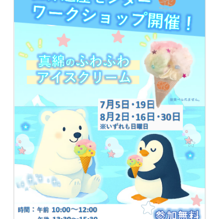
は
産
セ
富
カ
岡
製
イ
糸
ト
場
と
絹
産
業
遺
産
群
の
情
報
発
信