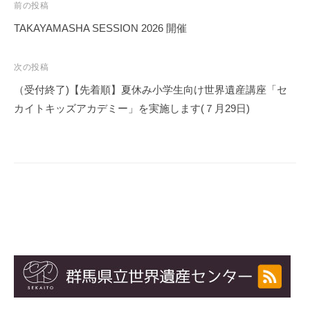
前の投稿
投
TAKAYAMASHA SESSION 2026 開催
稿
投
ナ
次の投稿
稿
ビ
（受付終了)【先着順】夏休み小学生向け世界遺産講座「セ
ナ
ゲ
カイトキッズアカデミー」を実施します(７月29日)
ビ
ー
ゲ
シ
ー
ョ
シ
ョ
ン